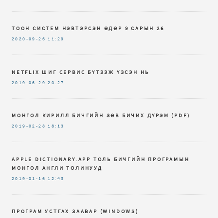
ТООН СИСТЕМ НЭВТЭРСЭН ӨДӨР 9 САРЫН 26
2020-09-26
11:29
NETFLIX ШИГ СЕРВИС БҮТЭЭЖ ҮЗСЭН НЬ
2019-06-29
20:27
МОНГОЛ КИРИЛЛ БИЧГИЙН ЗѲВ БИЧИХ ДҮРЭМ (PDF)
2019-02-28
18:13
APPLE DICTIONARY.APP ТОЛЬ БИЧГИЙН ПРОГРАМЫН
МОНГОЛ АНГЛИ ТОЛИНУУД
2019-01-16
12:43
ПРОГРАМ УСТГАХ ЗААВАР (WINDOWS)