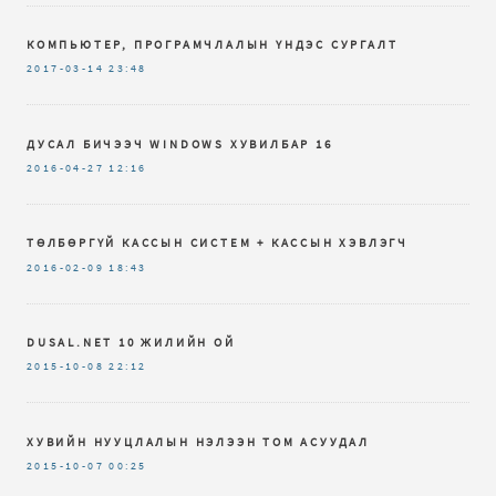
КОМПЬЮТЕР, ПРОГРАМЧЛАЛЫН ҮНДЭС СУРГАЛТ
2017-03-14
23:48
ДУСАЛ БИЧЭЭЧ WINDOWS ХУВИЛБАР 16
2016-04-27
12:16
ТӨЛБӨРГҮЙ КАССЫН СИСТЕМ + КАССЫН ХЭВЛЭГЧ
2016-02-09
18:43
DUSAL.NET 10 ЖИЛИЙН ОЙ
2015-10-08
22:12
ХУВИЙН НУУЦЛАЛЫН НЭЛЭЭН ТОМ АСУУДАЛ
2015-10-07
00:25