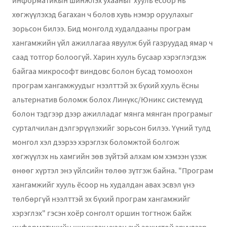
хөгжүүлэхэд багахан ч болов хувь нэмэр оруулахыг
зорьсон билээ. Бид монголд худалдааны програм
хангамжийн үйл ажиллагаа явуулж буй газруудад ямар ч
саад тотгор болоогүй. Харин хууль бусаар хэрэглэгдэж
байгаа микрософт виндовс болон бусад томоохон
програм хангамжуудыг нээлттэй эх бүхий хууль ёсны
альтернатив боломж болох Линүкс/Юникс системүүд
болон тэдгээр дээр ажилладаг мянга мянган програмыг
сурталчилан дэлгэрүүлэхийг зорьсон билээ. Үүний тулд
монгол хэл дээрээ хэрэглэх боломжтой болгож
хөгжүүлэх нь хамгийн зөв зүйтэй алхам юм хэмээн үзэж
өнөөг хүртэл энэ үйлсийн төлөө зүтгэж байна. "Програм
хангамжийг хууль ёсоор нь худалдан авах эсвэл үнэ
төлбөргүй нээлттэй эх бүхий програм хангамжийг
хэрэглэх" гэсэн хоёр сонголт оршин тогтнож байж
информатикийн шинжлэх ухаан зүй зохистой эрүүлээр