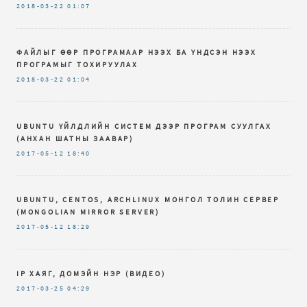
2018-03-22
01:07
ФАЙЛЫГ ӨӨР ПРОГРАМААР НЭЭХ БА ҮНДСЭН НЭЭХ
ПРОГРАМЫГ ТОХИРУУЛАХ
2018-03-22
01:04
UBUNTU ҮЙЛДЛИЙН СИСТЕМ ДЭЭР ПРОГРАМ СУУЛГАХ
(АНХАН ШАТНЫ ЗААВАР)
2017-05-12
18:40
UBUNTU, CENTOS, ARCHLINUX МОНГОЛ ТОЛИН СЕРВЕР
(MONGOLIAN MIRROR SERVER)
2017-05-12
18:29
IP ХАЯГ, ДОМЭЙН НЭР (ВИДЕО)
2017-03-25
04:29