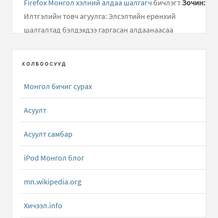
Firefox Монгол хэлний алдаа шалгагч
бичлэгт
Зочин:
Илтгэлийн товч агуулга: Элсэлтийн ерөнхий
шалгалтад бэлдэхдээ гаргасан алдаанаасаа
суралцаж, өдөр..
ХОЛБООСУУД
Дусал Бичээч ( Mongolian Keyboard Layouts driver )
бичлэгт
Алмас:
Хариу удаж өгч байгаад уучлаарай...
Монгол бичиг сурах
Android төхөөрөмжид зориулсан олон тольтой толь
Асуулт
бичиг
бичлэгт
Зочин:
g
Асуулт самбар
Apple Dictionary.app толь бичгийн програмын
Монгол Англи тол...
бичлэгт
Алмас:
Татаж авах
iPod Монгол блог
холбоосыг сэргээлээ.
mn.wikipedia.org
Apple Dictionary.app толь бичгийн програмын
Хичээл.info
Монгол Англи тол...
бичлэгт
Bilguun (зочин):
tataj