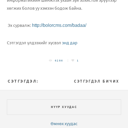
хөгжих болов уу хэмээн бодож байна.
Эх сурвалж:
http://bolorcms.com/badaa/
Сэтгэгдэл үлдээхийг хүсвэл
энд дар
6286
1
СЭТГЭГДЭЛ:
СЭТГЭГДЭЛ БИЧИХ
НҮҮР ХУУДАС
Өмнөх хуудас