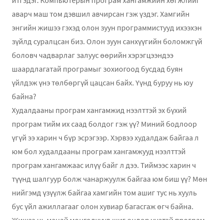
аварч маш том дэвшил авчирсан гэж үздэг. Хамгийн
энгийн жишээ гэхэд олон зуун программистууд ихээхэн
зүйлд суралцсан биз. Олон зуун санхүүгийн боломжгүй
боловч чадварлаг залуус өөрийн хэрэгцээндээ
шаардлагатай програмыг зохиогоод бусдад буян
үйлдэж үнэ төлбөргүй цацсан байх. Үүнд буруу нь юу
байна?
Худалдааны програм хангамжид нээлттэй эх бүхий
програм тийм их саад болдог гэж үү? Миний бодлоор
үгүй ээ харин ч бүр эсрэгээр. Хэрвээ худалдаж байгаа л
юм бол худалдааны програм хангамжууд нээлттэй
програм хангамжаас илүү байг л дээ. Тиймээс харин ч
түүнд шалгуур болж чанаржуулж байгаа юм биш үү? Мөн
нийгэмд үзүүлж байгаа хамгийн том ашиг тус нь хууль
бус үйл ажиллагааг олон хувиар багасгаж өгч байна.
Жишээ нь манай монголчууд шиг өндөр үнэтэй програм