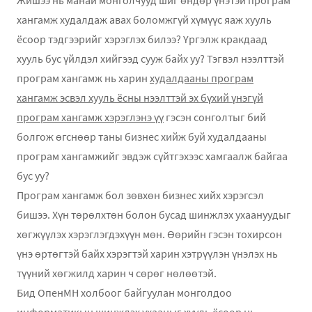
хангамж худалдаж авах боломжгүй хүмүүс яаж хууль
ёсоор тэдгээрийг хэрэглэх билээ? Үргэлж кракдаад
хууль бус үйлдэл хийгээд сууж байх уу? Тэгвэл нээлттэй
програм хангамж нь харин
худалдааны програм
хангамж эсвэл хууль ёсны нээлттэй эх бүхий үнэгүй
програм хангамж хэрэглэнэ үү
гэсэн сонголтыг бий
болгож өгснөөр таны бизнес хийж буй худалдааны
програм хангамжийг эвдэж сүйтгэхээс хамгаалж байгаа
бус уу?
Програм хангамж бол зөвхөн бизнес хийх хэрэгсэл
бишээ. Хүн төрөлхтөн болон бусад шинжлэх ухаануудыг
хөгжүүлэх хэрэглэгдэхүүн мөн. Өөрийн гэсэн тохирсон
үнэ өртөгтэй байх хэрэгтэй харин хэтрүүлэн үнэлэх нь
түүний хөгжилд харин ч сөрөг нөлөөтэй.
Бид ОпенМН холбоог байгуулан монголдоо
информатикын шинжлэх ухааныг хууль ёсоор нь