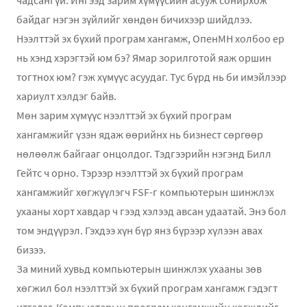
байдаг нэгэн зүйлийг хөндөн бичихээр шийдлээ.
Нээлттэй эх бүхий програм хангамж, ОпенМН холбоо ер
нь хэнд хэрэгтэй юм бэ? Ямар зорилготой яаж оршин
тогтнох юм? гэж хүмүүс асуудаг. Тус бүрд нь би имэйлээр
хариулт хэлдэг байв.
Мөн зарим хүмүүс нээлттэй эх бүхий програм
хангамжийг үзэн ядаж өөрийнх нь бизнест сөргөөр
нөлөөлж байгааг онцолдог. Тэдгээрийн нэгэнд Билл
Гейтс ч орно. Тэрээр нээлттэй эх бүхий програм
хангамжийг хөгжүүлэгч FSF-г компьютерын шинжлэх
ухааны хорт хавдар ч гээд хэлээд авсан удаатай. Энэ бол
том эндүүрэл. Гэхдээ хүн бүр янз бүрээр хүлээн авах
бизээ.
За миний хувьд компьютерын шинжлэх ухааны зөв
хөгжил бол нээлттэй эх бүхий програм хангамж гэдэгт
итгэдэг. Компьютерын програм хангамжийн хөгжлийг