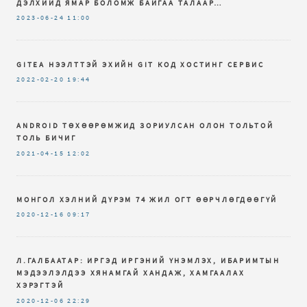
ДЭЛХИЙД ЯМАР БОЛОМЖ БАЙГАА ТАЛААР…
2023-06-24
11:00
GITEA НЭЭЛТТЭЙ ЭХИЙН GIT КОД ХОСТИНГ СЕРВИС
2022-02-20
19:44
ANDROID ТӨХӨӨРӨМЖИД ЗОРИУЛСАН ОЛОН ТОЛЬТОЙ
ТОЛЬ БИЧИГ
2021-04-15
12:02
МОНГОЛ ХЭЛНИЙ ДҮРЭМ 74 ЖИЛ ОГТ ӨӨРЧЛӨГДӨӨГҮЙ
2020-12-16
09:17
Л.ГАЛБААТАР: ИРГЭД ИРГЭНИЙ ҮНЭМЛЭХ, ИБАРИМТЫН
МЭДЭЭЛЭЛДЭЭ ХЯНАМГАЙ ХАНДАЖ, ХАМГААЛАХ
ХЭРЭГТЭЙ
2020-12-06
22:29