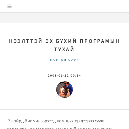
Цэс
НЭЭЛТТЭЙ ЭХ БҮХИЙ ПРОГРАМЫН
ТУХАЙ
МОНГОЛ СОФТ
2008-01-22 00:14
За ойрд бие чилээрхээд компьютер дээрээ сууж
чадсангүй. Ингээд зарим хүмүүсийн асууж сонирхож