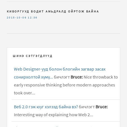
КИБОРГУУД БОДИТ АМЬДРАЛД ОЙРТОЖ БАЙНА
2015-10-06
12:36
ШИНЭ СЭТГЭГДЛҮҮД
Web Designer-ууд болон блогийн загвар засах
сонирхолтой хүмү...
бичлэгт
Bruce:
Nice throwback to
early responsive thinking before modern approaches
took over...
Веб 2.0 гэж юуг хэлээд байна вэ?
бичлэгт
Bruce:
Interesting way of explaining how Web 2...