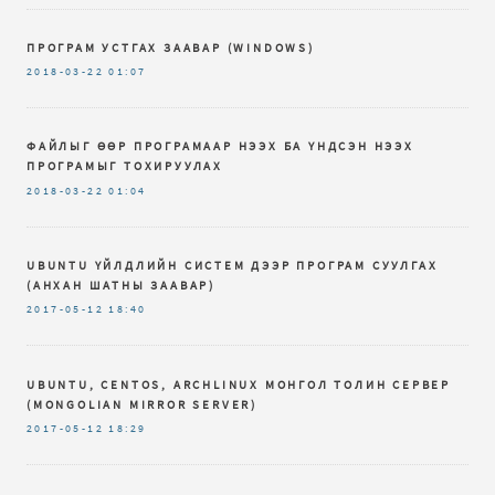
ПРОГРАМ УСТГАХ ЗААВАР (WINDOWS)
2018-03-22
01:07
ФАЙЛЫГ ӨӨР ПРОГРАМААР НЭЭХ БА ҮНДСЭН НЭЭХ
ПРОГРАМЫГ ТОХИРУУЛАХ
2018-03-22
01:04
UBUNTU ҮЙЛДЛИЙН СИСТЕМ ДЭЭР ПРОГРАМ СУУЛГАХ
(АНХАН ШАТНЫ ЗААВАР)
2017-05-12
18:40
UBUNTU, CENTOS, ARCHLINUX МОНГОЛ ТОЛИН СЕРВЕР
(MONGOLIAN MIRROR SERVER)
2017-05-12
18:29