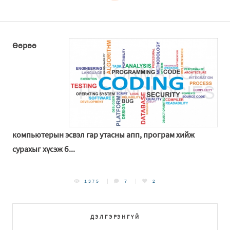
Өөрөө
компьютерын эсвэл гар утасны апп, програм хийж
сурахыг хүсэж б...
1375
7
2
ДЭЛГЭРЭНГҮЙ