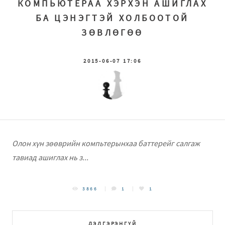
КОМПЬЮТЕРАА ХЭРХЭН АШИГЛАХ
БА ЦЭНЭГТЭЙ ХОЛБООТОЙ
ЗӨВЛӨГӨӨ
2015-06-07 17:06
Олон хүн зөөврийн компьтерынхаа баттерейг салгаж
тавиад ашиглах нь з...
3866
1
1
ДЭЛГЭРЭНГҮЙ