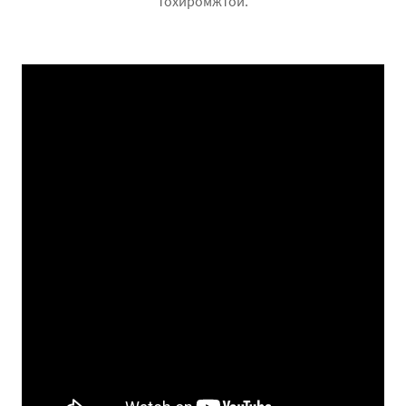
тохиромжтой.