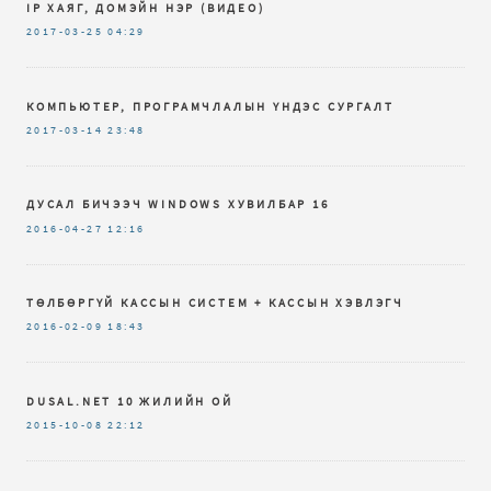
IP ХАЯГ, ДОМЭЙН НЭР (ВИДЕО)
2017-03-25
04:29
КОМПЬЮТЕР, ПРОГРАМЧЛАЛЫН ҮНДЭС СУРГАЛТ
2017-03-14
23:48
ДУСАЛ БИЧЭЭЧ WINDOWS ХУВИЛБАР 16
2016-04-27
12:16
ТӨЛБӨРГҮЙ КАССЫН СИСТЕМ + КАССЫН ХЭВЛЭГЧ
2016-02-09
18:43
DUSAL.NET 10 ЖИЛИЙН ОЙ
2015-10-08
22:12