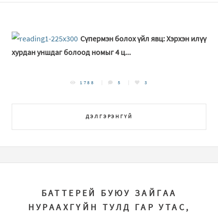
Сүпермэн болох үйл явц: Хэрхэн илүү
хурдан уншдаг болоод номыг 4 ц...
1788
5
3
ДЭЛГЭРЭНГҮЙ
БАТТЕРЕЙ БУЮУ ЗАЙГАА
НУРААХГҮЙН ТУЛД ГАР УТАС,