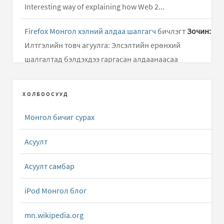
Interesting way of explaining how Web 2...
Firefox Монгол хэлний алдаа шалгагч
бичлэгт
Зочин:
Илтгэлийн товч агуулга: Элсэлтийн ерөнхий
шалгалтад бэлдэхдээ гаргасан алдаанаасаа
суралцаж, өдөр..
ХОЛБООСУУД
Дусал Бичээч ( Mongolian Keyboard Layouts driver )
бичлэгт
Алмас:
Хариу удаж өгч байгаад уучлаарай...
Монгол бичиг сурах
Android төхөөрөмжид зориулсан олон тольтой толь
Асуулт
бичиг
бичлэгт
Зочин:
g
Асуулт самбар
Apple Dictionary.app толь бичгийн програмын
Монгол Англи тол...
бичлэгт
Алмас:
Татаж авах
iPod Монгол блог
холбоосыг сэргээлээ.
mn.wikipedia.org