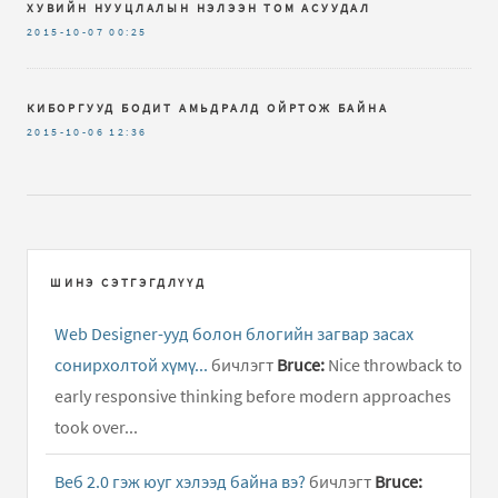
ХУВИЙН НУУЦЛАЛЫН НЭЛЭЭН ТОМ АСУУДАЛ
2015-10-07
00:25
КИБОРГУУД БОДИТ АМЬДРАЛД ОЙРТОЖ БАЙНА
2015-10-06
12:36
ШИНЭ СЭТГЭГДЛҮҮД
Web Designer-ууд болон блогийн загвар засах
сонирхолтой хүмү...
бичлэгт
Bruce:
Nice throwback to
early responsive thinking before modern approaches
took over...
Веб 2.0 гэж юуг хэлээд байна вэ?
бичлэгт
Bruce: