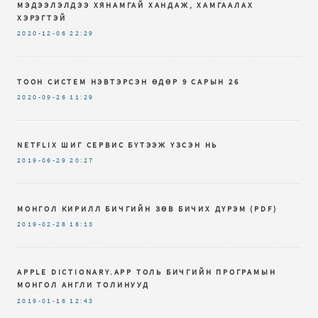
МЭДЭЭЛЭЛДЭЭ ХЯНАМГАЙ ХАНДАЖ, ХАМГААЛАХ
ХЭРЭГТЭЙ
2020-12-06
22:29
ТООН СИСТЕМ НЭВТЭРСЭН ӨДӨР 9 САРЫН 26
2020-09-26
11:29
NETFLIX ШИГ СЕРВИС БҮТЭЭЖ ҮЗСЭН НЬ
2019-06-29
20:27
МОНГОЛ КИРИЛЛ БИЧГИЙН ЗѲВ БИЧИХ ДҮРЭМ (PDF)
2019-02-28
18:13
APPLE DICTIONARY.APP ТОЛЬ БИЧГИЙН ПРОГРАМЫН
МОНГОЛ АНГЛИ ТОЛИНУУД
2019-01-16
12:43