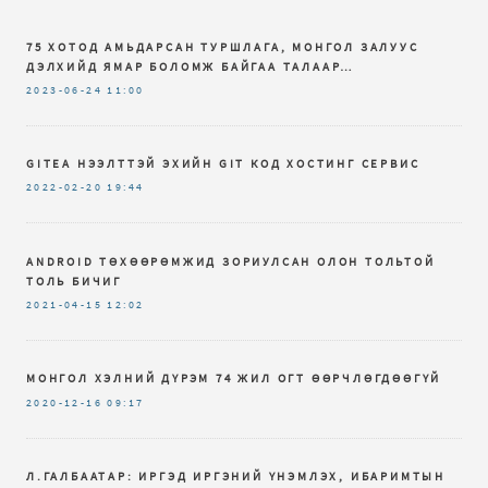
75 ХОТОД АМЬДАРСАН ТУРШЛАГА, МОНГОЛ ЗАЛУУС
ДЭЛХИЙД ЯМАР БОЛОМЖ БАЙГАА ТАЛААР…
2023-06-24
11:00
GITEA НЭЭЛТТЭЙ ЭХИЙН GIT КОД ХОСТИНГ СЕРВИС
2022-02-20
19:44
ANDROID ТӨХӨӨРӨМЖИД ЗОРИУЛСАН ОЛОН ТОЛЬТОЙ
ТОЛЬ БИЧИГ
2021-04-15
12:02
МОНГОЛ ХЭЛНИЙ ДҮРЭМ 74 ЖИЛ ОГТ ӨӨРЧЛӨГДӨӨГҮЙ
2020-12-16
09:17
Л.ГАЛБААТАР: ИРГЭД ИРГЭНИЙ ҮНЭМЛЭХ, ИБАРИМТЫН